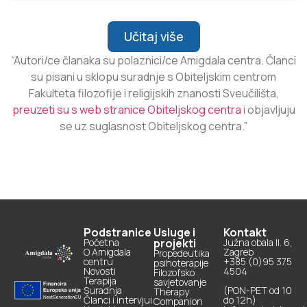
Učitaj više
“Autori/ce članaka su polaznici/ce Amigdala centra. Članci
su pisani u sklopu suradnje s Obiteljskim centrom
Fakulteta filozofije i religijskih znanosti Sveučilišta,
preuzeti su s web stranice Obiteljskog centra
i objavljuju
se uz suglasnost Obiteljskog centra.”
Podstranice
Usluge i
Kontakt
Početna
projekti
Južna obala II. 6,
O Amigdala
Zagreb
Propedeutika
centru
+385 (0)95 375
psihoterapije
Novosti
4504
Filozofsko
Terapija
savjetovanje
Suradnja
(PON-PET od 10
Therapy
Članci i intervjui
do 12h)
Companion