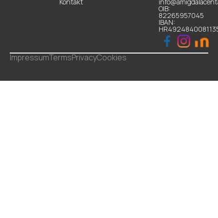
Kontakt
info@amigdalacenta
OIB:
82265957045
IBAN:
HR492484008113
Impressum
Terms
Privacy
Cookies