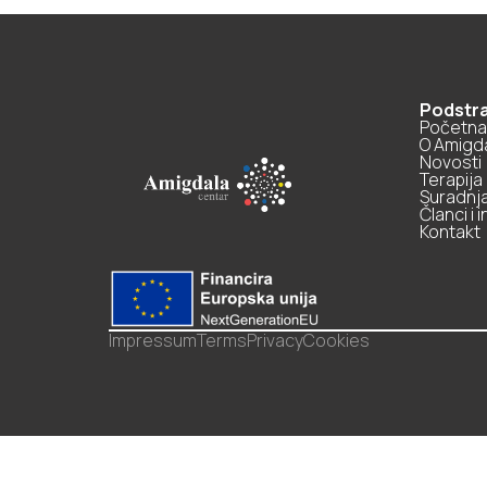
Podstr
Početna
O Amigd
Novosti
Terapija
Suradnj
Članci i i
Kontakt
Impressum
Terms
Privacy
Cookies