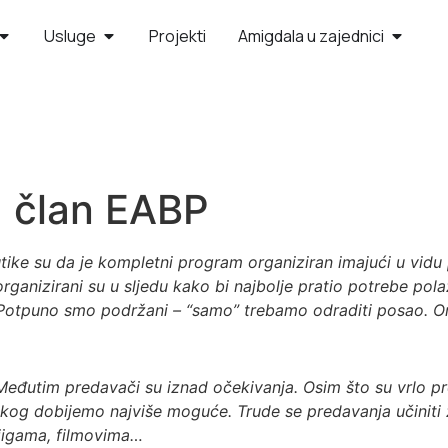
Usluge
Projekti
Amigdala u zajednici
., član EABP
ike su da je kompletni program organiziran imajući u vidu p
, organizirani su u sljedu kako bi najbolje pratio potrebe p
otpuno smo podržani – “samo” trebamo odraditi posao. Organi
Međutim predavači su iznad očekivanja. Osim što su vrlo pr
akog dobijemo najviše moguće. Trude se predavanja učiniti 
knjigama, filmovima…