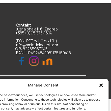
Kontakt
Južna obala II. 6, Zagreb
+385 (0)95 375 4504
(PON-PET od 10 do 12h)
info@amigdalacentar.hr
OIB: 82265957045
IBAN: HR4924840081135169418
Manage Consent
he best experiences, we use technologies like cookies to store and/or
e information. Consenting to these technologies will allow us to process
 browsing behavior or unique IDs on this site. Not consenting or
 consent, may adversely affect certain features and functions.