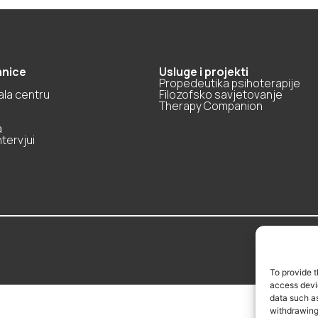
anice
Usluge i projekti
Propedeutika psihoterapije
ala centru
Filozofsko savjetovanje
Therapy Companion
a
ntervjui
To provide t
access devic
data such as
withdrawing